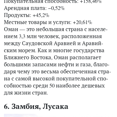
Покупательная способность: +158,46%
Арендная плата: −0,52%
Продукты: +45,2%
Местные товары и услуги: +20,61%
Оман — это неболь­шая стра­на с на­се­ле­
ни­ем 3,3 млн че­ло­век, рас­по­ло­жен­ная
между Са­у­дов­ской Ара­ви­ей и Ара­вий­
ским морем. Как и мно­гие го­су­дар­ства
Ближ­не­го Во­сто­ка, Оман рас­по­ла­га­ет
боль­ши­ми за­па­са­ми нефти и газа, бла­го­
да­ря чему это весь­ма обес­пе­чен­ная стра­
на с самой вы­со­кой по­ку­па­тель­ной спо­
соб­но­стью среди 50 наи­бо­лее де­ше­вых
для жизни стран.
6. Замбия, Лусака