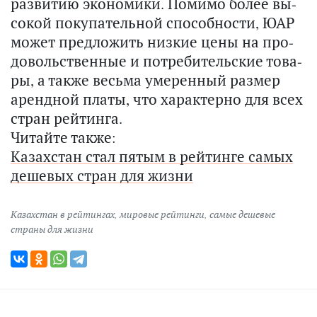
раз­ви­тию эко­но­ми­ки. По­ми­мо более вы­
со­кой по­ку­па­тель­ной спо­соб­но­сти, ЮАР
может пред­ло­жить низ­кие цены на про­
до­воль­ствен­ные и по­тре­би­тель­ские то­ва­
ры, а также весь­ма уме­рен­ный раз­мер
аренд­ной платы, что ха­рак­тер­но для всех
стран рей­тин­га.
Читайте также:
Казахстан стал пятым в рейтинге самых
дешевых стран для жизни
Казахстан в рейтингах
,
мировые рейтинги
,
самые дешевые
страны для жизни