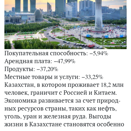
Покупательная способность: −5,94%
Арендная плата: −47,99%
Продукты: −37,20%
Местные товары и услуги: −33,25%
Ка­зах­стан, в ко­то­ром про­жи­ва­ет 18,2 млн
че­ло­век, гра­ни­чит с Рос­си­ей и Ки­та­ем.
Эко­но­ми­ка раз­ви­ва­ет­ся за счет при­род­
ных ре­сур­сов стра­ны, таких как нефть,
уголь, уран и же­лез­ная руда. Вы­го­ды
жизни в Ка­зах­стане ста­но­вят­ся осо­бен­но