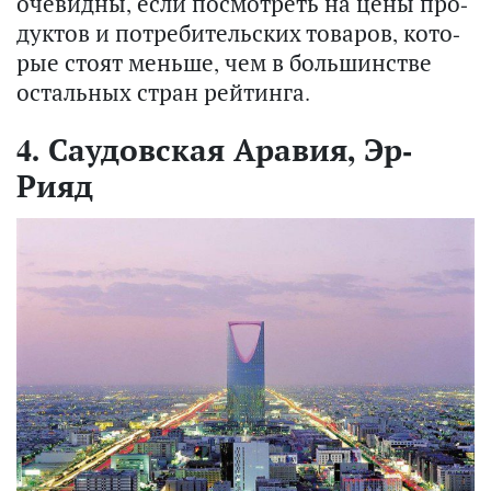
оче­вид­ны, если по­смот­реть на цены про­
дук­тов и по­тре­би­тель­ских то­ва­ров, ко­то­
рые стоят мень­ше, чем в боль­шин­стве
осталь­ных стран рей­тин­га.
4. Саудовская Аравия, Эр-
Рияд