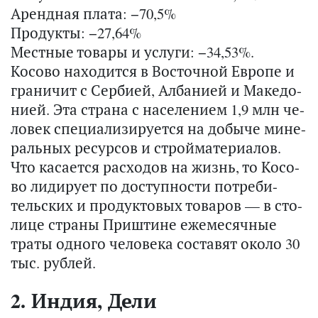
Арендная плата: −70,5%
Продукты: −27,64%
Местные товары и услуги: −34,53%.
Ко­со­во на­хо­дит­ся в Во­сточ­ной Ев­ро­пе и
гра­ни­чит с Сер­би­ей, Ал­ба­ни­ей и Ма­ке­до­
ни­ей. Эта стра­на с на­се­ле­ни­ем 1,9 млн че­
ло­век спе­ци­а­ли­зи­ру­ет­ся на до­бы­че ми­не­
раль­ных ре­сур­сов и строй­ма­те­ри­а­лов.
Что ка­са­ет­ся рас­хо­дов на жизнь, то Ко­со­
во ли­ди­ру­ет по до­ступ­но­сти по­тре­би­
тель­ских и про­дук­то­вых то­ва­ров — в сто­
ли­це стра­ны Приш­тине еже­ме­сяч­ные
траты од­но­го че­ло­ве­ка со­ста­вят около 30
тыс. руб­лей.
2. Индия, Дели