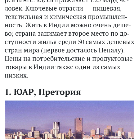
ло­век. Клю­че­вые от­рас­ли — пи­ще­вая,
тек­стиль­ная и хи­ми­че­ская про­мыш­лен­
ность. Жить в Индии можно очень де­ше­
во; стра­на за­ни­ма­ет вто­рое место по до­
ступ­но­сти жилья среди 50 самых де­ше­вых
стран мира (пер­вое до­ста­лось Непа­лу).
Цены на по­тре­би­тель­ские и про­дук­то­вые
то­ва­ры в Индии также одни из самых
низ­ких.
1. ЮАР, Претория