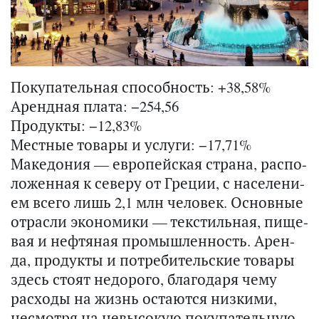
Покупательная способность: +38,58%
Арендная плата: −254,56
Продукты: −12,83%
Местные товары и услуги: −17,71%
Ма­ке­до­ния — ев­ро­пей­ская стра­на, рас­по­
ло­жен­ная к се­ве­ру от Гре­ции, с на­се­ле­ни­
ем всего лишь 2,1 млн че­ло­век. Ос­нов­ные
от­рас­ли эко­но­ми­ки — тек­стиль­ная, пи­ще­
вая и неф­тя­ная про­мыш­лен­ность. Арен­
да, про­дук­ты и по­тре­би­тель­ские то­ва­ры
здесь стоят недо­ро­го, бла­го­да­ря чему
рас­хо­ды на жизнь оста­ют­ся низ­кими,
несмот­ря на невы­со­кую по­ку­па­тель­ную