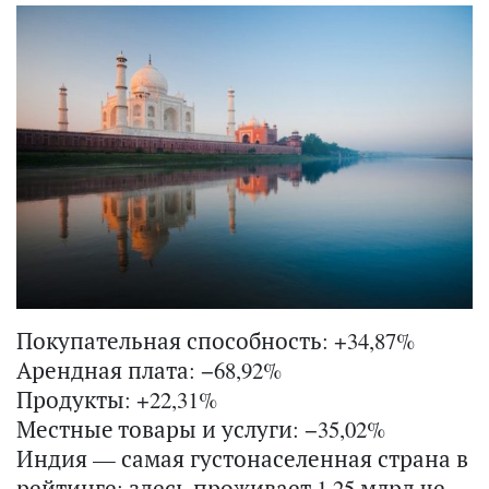
Покупательная способность: +34,87%
Арендная плата: −68,92%
Продукты: +22,31%
Местные товары и услуги: −35,02%
Индия — самая гу­сто­на­се­лен­ная страна в
рей­тин­ге: здесь про­жи­ва­ет 1,25 млрд че­