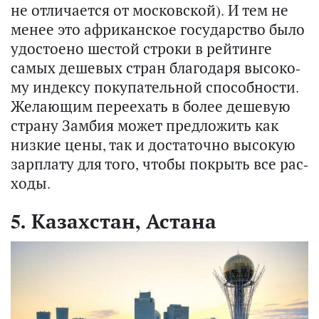
не от­ли­ча­ет­ся от мос­ков­ской). И тем не
менее это аф­ри­кан­ское го­су­дар­ство было
удо­сто­е­но ше­стой стро­ки в рей­тин­ге
самых де­ше­вых стран бла­го­да­ря вы­со­ко­
му ин­дек­су по­ку­па­тель­ной спо­соб­но­сти.
Же­ла­ю­щим пе­ре­ехать в более де­ше­вую
стра­ну Зам­бия может пред­ло­жить как
низ­кие цены, так и до­ста­точ­но вы­со­кую
зар­пла­ту для того, чтобы по­крыть все рас­
хо­ды.
5. Казахстан, Астана