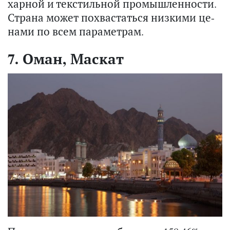
хар­ной и тек­стиль­ной про­мыш­лен­но­сти.
Стра­на может по­хва­стать­ся низ­ки­ми це­
на­ми по всем па­ра­мет­рам.
7. Оман, Маскат