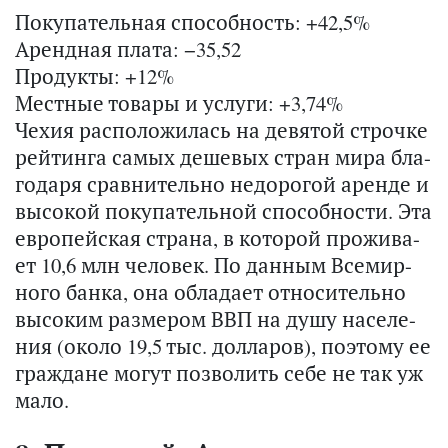
Покупательная способность: +42,5%
Арендная плата: −35,52
Продукты: +12%
Местные товары и услуги: +3,74%
Чехия рас­по­ло­жи­лась на де­вя­той строч­ке
рей­тин­га самых де­ше­вых стран мира бла­
го­да­ря срав­ни­тель­но недо­ро­гой арен­де и
вы­со­кой по­ку­па­тель­ной спо­соб­но­сти. Эта
ев­ро­пей­ская стра­на, в ко­то­рой про­жи­ва­
ет 10,6 млн че­ло­век. По дан­ным Все­мир­
но­го банка, она об­ла­да­ет от­но­си­тель­но
вы­со­ким раз­ме­ром ВВП на душу на­се­ле­
ния (около 19,5 тыс. дол­ла­ров), по­это­му ее
граж­дане могут поз­во­лить себе не так уж
мало.