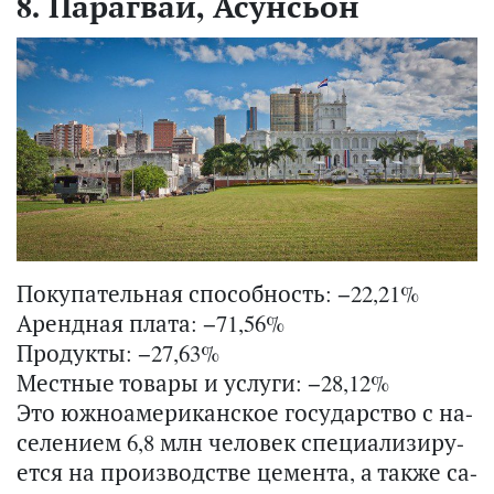
8. Парагвай, Асунсьон
Покупательная способность: −22,21%
Арендная плата: −71,56%
Продукты: −27,63%
Местные товары и услуги: −28,12%
Это юж­но­аме­ри­кан­ское го­су­дар­ство с на­
се­ле­ни­ем 6,8 млн че­ло­век спе­ци­а­ли­зи­ру­
ет­ся на про­из­вод­стве це­мен­та, а также са­