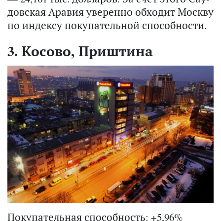
дов­ская Ара­вия уве­рен­но об­хо­дит Моск­ву
по ин­дек­су по­ку­па­тель­ной спо­соб­но­сти.
3. Косово, Приштина
Покупательная способность: +5,96%