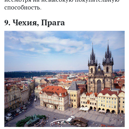
спо­соб­ность.
9. Чехия, Прага