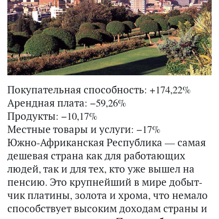
Покупательная способность: +174,22%
Арендная плата: −59,26%
Продукты: −10,17%
Местные товары и услуги: −17%
Юж­но-Аф­ри­кан­ская Рес­пуб­ли­ка — самая
де­ше­вая стра­на как для ра­бо­та­ю­щих
людей, так и для тех, кто уже вышел на
пен­сию. Это круп­ней­ший в мире до­быт­
чик пла­ти­ны, зо­ло­та и хрома, что нема­ло
спо­соб­ству­ет вы­со­ким до­хо­дам стра­ны и