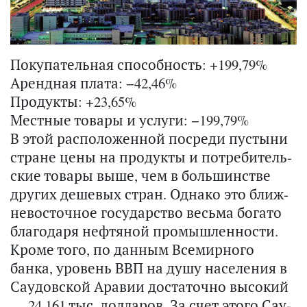
Покупательная способность: +199,79%
Арендная плата: −42,46%
Продукты: +23,65%
Местные товары и услуги: −199,79%
В этой рас­по­ло­жен­ной по­сре­ди пу­сты­ни
стране цены на про­дук­ты и по­тре­би­тель­
ские то­ва­ры выше, чем в боль­шин­стве
дру­гих де­ше­вых стран. Од­на­ко это ближ­
не­во­сточ­ное го­су­дар­ство весь­ма бо­га­то
бла­го­да­ря неф­тя­ной про­мыш­лен­но­сти.
Кроме того, по дан­ным Все­мир­но­го
банка, уро­вень ВВП на душу на­се­ле­ния в
Са­у­дов­ской Ара­вии до­ста­точ­но вы­со­кий
— 24,161 тыс. дол­ла­ров. За счет этого Са­у­